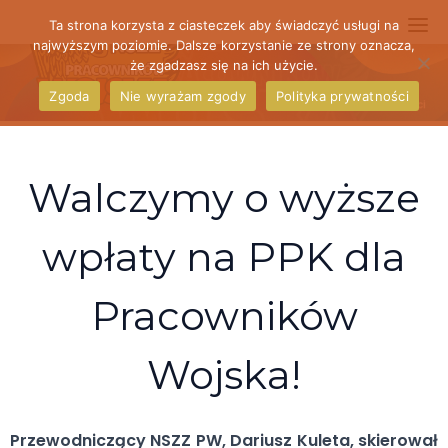
Skip
Ta strona korzysta z ciasteczek aby świadczyć usługi na
to
najwyższym poziomie. Dalsze korzystanie ze strony oznacza,
że zgadzasz się na ich użycie.
content
Zgoda
Nie wyrażam zgody
Polityka prywatności
Aktualności
Walczymy o wyższe
wpłaty na PPK dla
Pracowników
Wojska!
Przewodniczący NSZZ PW, Dariusz Kuleta, skierował