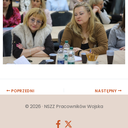
Post
POPRZEDNI
NASTĘPNY
navigation
© 2026 · NSZZ Pracowników Wojska
fab
fab