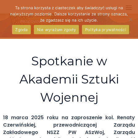
Skip
Ta strona korzysta z ciasteczek aby świadczyć usługi na
to
najwyższym poziomie. Dalsze korzystanie ze strony oznacza,
że zgadzasz się na ich użycie.
content
Zgoda
Nie wyrażam zgody
Polityka prywatności
Aktualności
Spotkanie w
Akademii Sztuki
Wojennej
18 marca 2025 roku na zaproszenie kol. Renaty
Czerwińskiej, przewodniczącej Zarządu
Zakładowego NSZZ PW ASzWoj, Zarządu