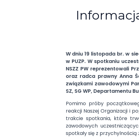
Informacj
W dniu 19 listopada br. w 
w PUZP. W spotkaniu uczest
NSZZ PW reprezentowali Pr
oraz radca prawny Anna Śc
związkami zawodowymi Pan K
SZ, SG WP, Departamentu B
Pomimo próby początkowego
reakcji Naszej Organizacji i
trakcie spotkania, które tr
zawodowych uczestniczącyc
spotkały się z przychylnością