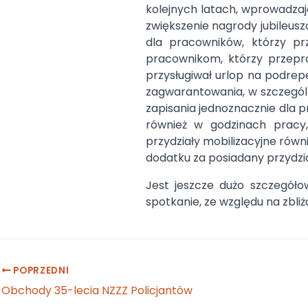
kolejnych latach, wprowadza
zwiększenie nagrody jubileu
dla pracowników, którzy p
pracownikom, którzy przepra
przysługiwał urlop na podrep
zagwarantowania, w szczegó
zapisania jednoznacznie dla
również w godzinach pracy
przydziały mobilizacyjne równ
dodatku za posiadany przydzi
Jest jeszcze dużo szczegóło
spotkanie, ze względu na zbli
POPRZEDNI
Post
Obchody 35-lecia NZZZ Policjantów
navigation