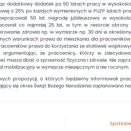
jąc dodatkowy dodatek po 50 latach pracy w wysokośc
szowej o 25% po każdych wymienionych w PUZP latach p
rzepracowali 50 lat nagrodę jubileuszowa w wysokoś
cowali co najmniej 25 lat, w tym w resorcie obrony 
erowanie zdrowia np. w wymiarze np. 30 dni w określon
lnych warunkach prawa do mieszkania dla pracowników
 pracowników prawa do korzystania ze stołówek wojskowy
, argumentując, że pracownicy, którzy w zdecydowa
ież musza dbać o sprawność fizyczna i zdrowie. Nie zaprz
ał mobilizacyjny w wymiarze miesięcznym a nie rocznym.
wych propozycji, o których będziemy informowali pra
żający się okres Świąt Bożego Narodzenia zaplanowano na 1