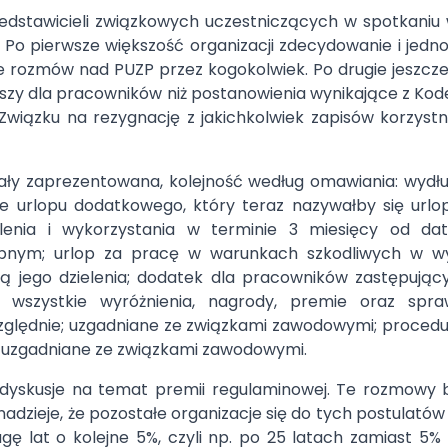
rzedstawicieli związkowych uczestniczących w spotkaniu
 Po pierwsze większość organizacji zdecydowanie i jedn
e rozmów nad PUZP przez kogokolwiek. Po drugie jeszcz
szy dla pracowników niż postanowienia wynikające z Kode
Związku na rezygnację z jakichkolwiek zapisów korzyst
stały zaprezentowana, kolejność według omawiania: wydł
nie urlopu dodatkowego, który teraz nazywałby się ur
lenia i wykorzystania w terminie 3 miesięcy od da
ępnym; urlop za pracę w warunkach szkodliwych w wy
ą jego dzielenia; dodatek dla pracowników zastępują
h; wszystkie wyróżnienia, nagrody, premie oraz spr
ędnie; uzgadniane ze związkami zawodowymi; procedury 
 uzgadniane ze związkami zawodowymi.
i dyskusje na temat premii regulaminowej. Te rozmowy
adzieje, że pozostałe organizacje się do tych postulatów
gę lat o kolejne 5%, czyli np. po 25 latach zamiast 5%