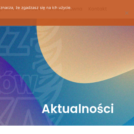
znacza, że zgadzasz się na ich użycie.
 prawne
CDO24 – Pomoc prawna
Kontakt
Aktualności