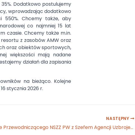
i 35%. Dodatkowo postulujemy
racy, wprowadzając dodatkowo
ci 550%. Chcemy także, aby
narodowej co najmniej 15 lat
ym czasie. Chcemy także m.in.
 resortu z zasobów AMW oraz
ch oraz obiektów sportowych,
nej większości mają nadane
estajemy działań dla zapisania
cowników na bieżąco. Kolejne
6 stycznia 2026 r.
NASTĘPNY
Spotkanie Przewodniczącego NSZZ PW z Szefem Agencji Uzbrojenia w sprawie reorganizacji Rejonowych Przedstawicielstw Wojskowych