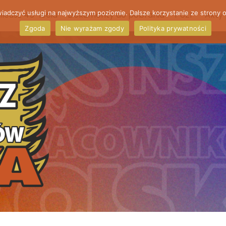
wiadczyć usługi na najwyższym poziomie. Dalsze korzystanie ze strony o
ileusz 45-lecia
Dokumenty do pobrania
PUZP
Akty
Zgoda
Nie wyrażam zgody
Polityka prywatności