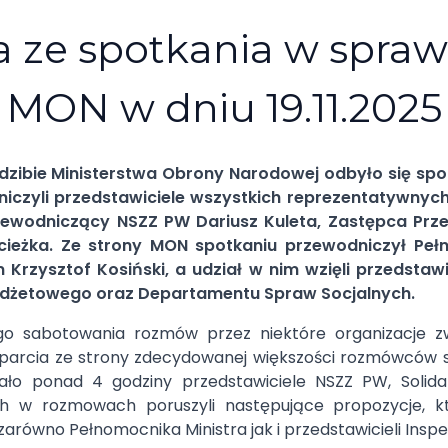
a ze spotkania w spra
MON w dniu 19.11.2025
siedzibie Ministerstwa Obrony Narodowej odbyło się s
niczyli przedstawiciele wszystkich reprezentatywnych
zewodniczący NSZZ PW Dariusz Kuleta, Zastępca Pr
ieżka. Ze strony MON spotkaniu przewodniczył Peł
rzysztof Kosiński, a udział w nim wzięli przedstawi
udżetowego oraz Departamentu Spraw Socjalnych.
 sabotowania rozmów przez niektóre organizacje z
 poparcia ze strony zdecydowanej większości rozmówców s
wało ponad 4 godziny przedstawiciele NSZZ PW, Solid
h w rozmowach poruszyli następujące propozycje, 
 zarówno Pełnomocnika Ministra jak i przedstawicieli Insp