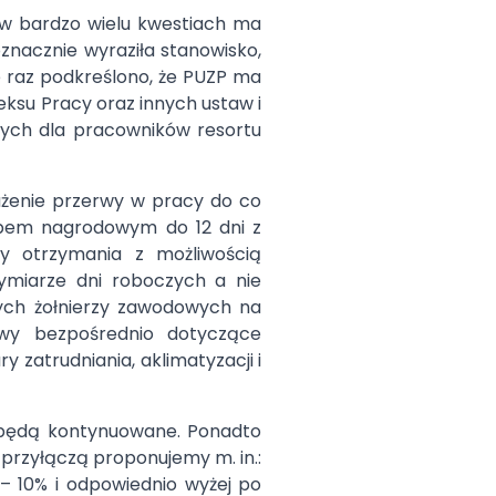
 w bardzo wielu kwestiach ma
oznacznie wyraziła stanowisko,
e raz podkreślono, że PUZP ma
ksu Pracy oraz innych ustaw i
nych dla pracowników resortu
użenie przerwy w pracy do co
lopem nagrodowym do 12 dni z
ty otrzymania z możliwością
miarze dni roboczych a nie
cych żołnierzy zawodowych na
awy bezpośrednio dotyczące
zatrudniania, aklimatyzacji i
 będą kontynuowane. Ponadto
 przyłączą proponujemy m. in.:
 – 10% i odpowiednio wyżej po