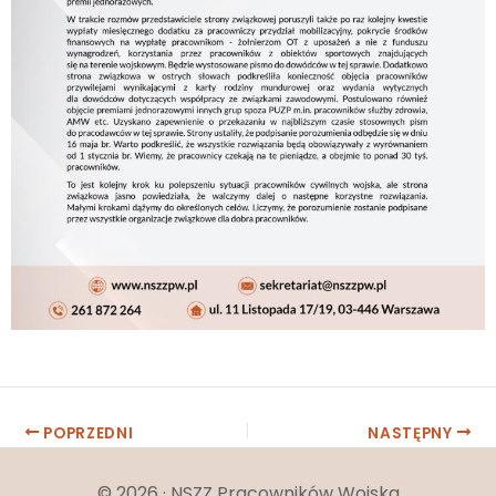
Post
POPRZEDNI
NASTĘPNY
navigation
© 2026 · NSZZ Pracowników Wojska